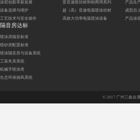
涂层创新革新发展
亚音速喷丝材和粉两用系列
产品生产
设备选择与维护
超（高）音速电弧喷涂丝材
成型后.
工艺技术与安全操作
高效大功率电弧喷涂设备
产品涂层
隔音房达标
喷涂房隔音标准
喷砂房配置标准
喷涂隔音房与设备系统
工装夹具系统
机械手喷涂类
生态环保抽风系统
© 2017 广州三