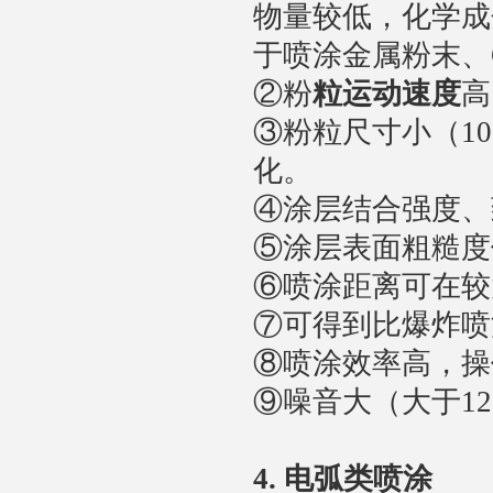
物量较低，化学成
于喷涂金属粉末、C
②粉
粒
运动速度
高
③粉粒尺寸小（10
化。
④涂层结合强度、
⑤涂层表面粗糙度
⑥喷涂距离可在较
⑦可得到比爆炸喷
⑧喷涂效率高，操
⑨噪音大（大于1
4. 电弧类喷涂