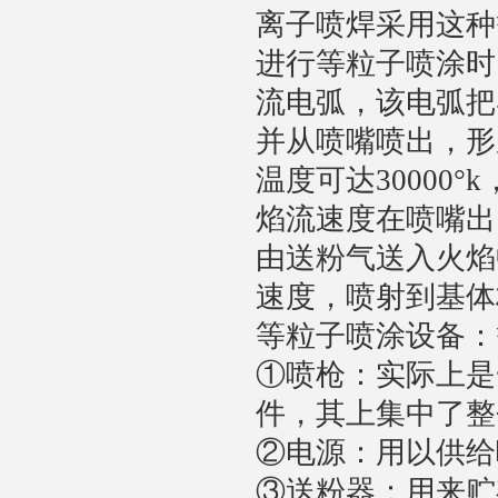
离子喷焊采用这种
进行等粒子喷涂时
流电弧，该电弧把
并从喷嘴喷出，形
温度可达30000°k
焰流速度在喷嘴出口
由送粉气送入火焰
速度，喷射到基体
等粒子喷涂设备：
①喷枪：实际上是
件，其上集中了整
②电源：用以供给
③送粉器：用来贮