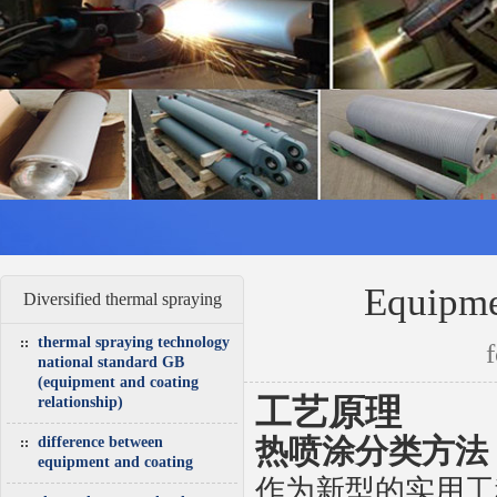
Equipme
Diversified thermal spraying
thermal spraying technology
national standard GB
(equipment and coating
工艺原理
relationship)
热喷涂分类方法
difference between
equipment and coating
作为新型的实用工