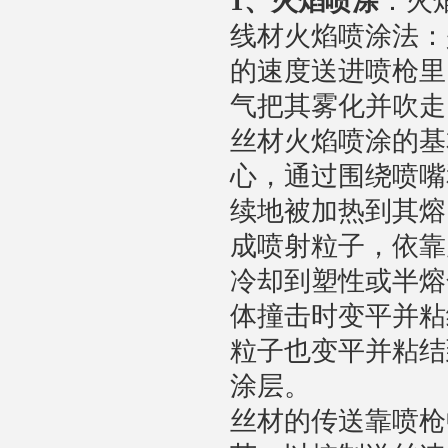
1
、火焰喷涂
：火
线材火焰喷涂法：
的速度送进喷枪里
气把其雾化并吹走
丝材火焰喷涂的基
心，通过围绕喷嘴
续地被加热到其熔
成喷射粒子，依靠
冷却到塑性或半熔
体撞击时变平并粘
粒子也变平并粘结
涂层。
丝材的传送靠喷枪