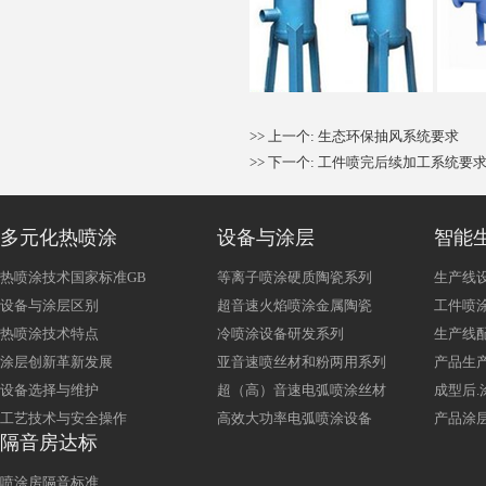
>> 上一个:
生态环保抽风系统要求
>> 下一个:
工件喷完后续加工系统要
多元化热喷涂
设备与涂层
智能
热喷涂技术国家标准GB
等离子喷涂硬质陶瓷系列
生产线
设备与涂层区别
超音速火焰喷涂金属陶瓷
工件喷涂
热喷涂技术特点
冷喷涂设备研发系列
生产线
涂层创新革新发展
亚音速喷丝材和粉两用系列
产品生产
设备选择与维护
超（高）音速电弧喷涂丝材
成型后.
工艺技术与安全操作
高效大功率电弧喷涂设备
产品涂层
隔音房达标
喷涂房隔音标准